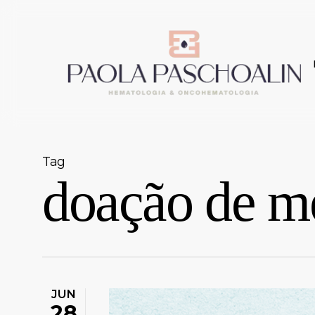
Skip
to
main
content
Tag
doação de m
JUN
28