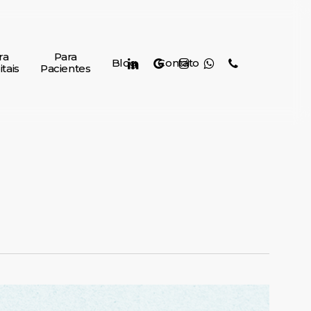
ra
Para
linkedin
google-
instagram
whatsapp
phone
Blog
Contato
tais
Pacientes
plus