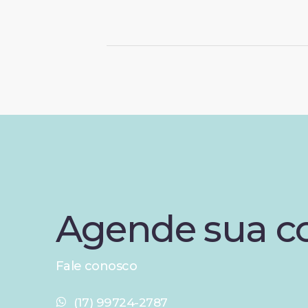
Agende
sua
c
Fale conosco
(17) 99724-2787