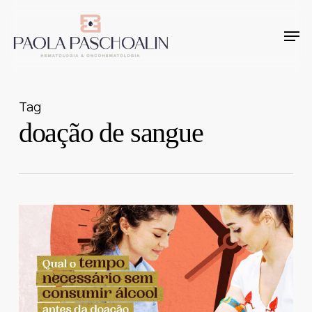
Skip
Men
to
Close
main
Menu
content
Tag
doação de sangue