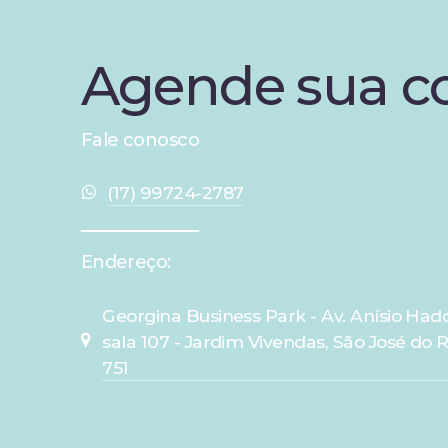
Agende
sua
c
Fale conosco
(17) 99724-2787
Endereço:
Georgina Business Park - Av. Anísio Hadd
sala 107 - Jardim Vivendas, São José do R
751