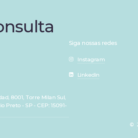
onsulta
Siga nossas redes
Instagram
Linkedin
ad, 8001, Torre Milan Sul,
io Preto - SP - CEP: 15091-
©