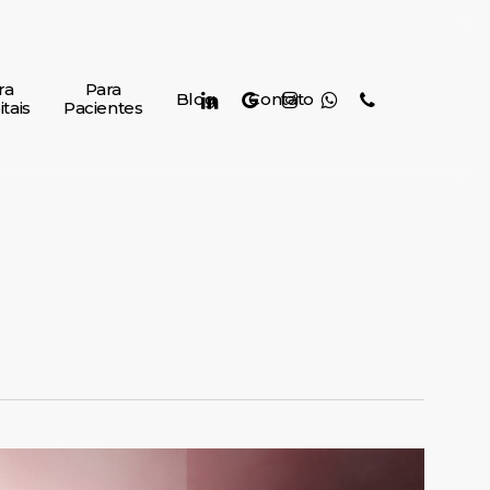
ra
Para
linkedin
google-
instagram
whatsapp
phone
Blog
Contato
tais
Pacientes
plus