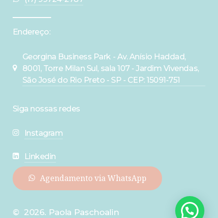
Endereço:
Georgina Business Park - Av. Anísio Haddad,
8001, Torre Milan Sul, sala 107 - Jardim Vivendas,
São José do Rio Preto - SP - CEP: 15091-751
Siga nossas redes
Instagram
Linkedin
A
g
e
n
d
a
m
e
n
t
o
v
i
a
W
h
a
t
s
A
p
p
©
2026
. Paola Paschoalin