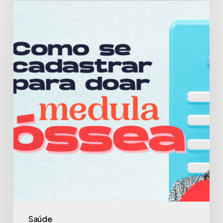
Como
me
cadastro
para
doar
medula
óssea?
Saúde