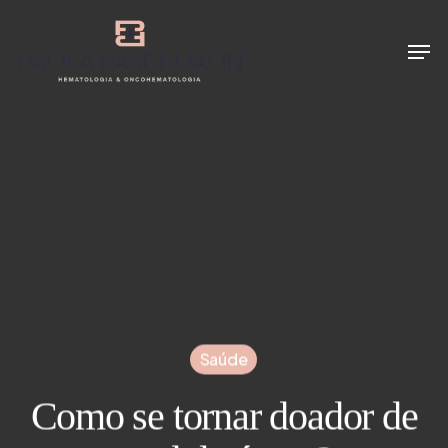
Skip
Men
to
Close
main
Menu
content
Saúde
Como se tornar doador de