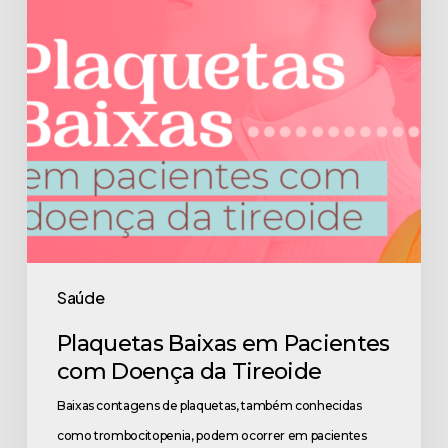
Doença
da
Tireoide
Saúde
Plaquetas Baixas em Pacientes
com Doença da Tireoide
Baixas contagens de plaquetas, também conhecidas
como trombocitopenia, podem ocorrer em pacientes