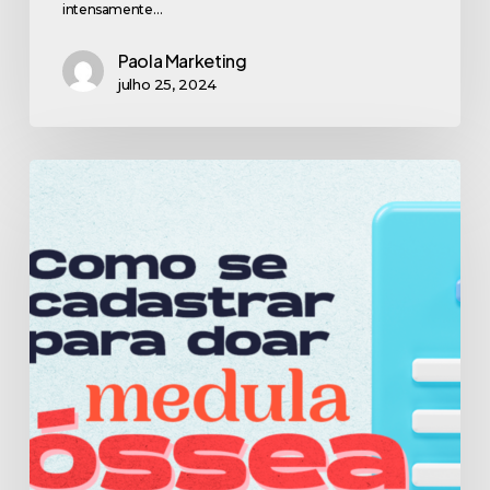
intensamente…
Paola Marketing
julho 25, 2024
Como
me
cadastro
para
doar
medula
óssea?