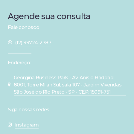
Agende
sua
consulta
Fale conosco
(17) 99724-2787
Endereço:
Georgina Business Park - Av. Anísio Haddad,
8001, Torre Milan Sul, sala 107 - Jardim Vivendas,
São José do Rio Preto - SP - CEP: 15091-751
Siga nossas redes
Instagram