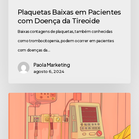
Plaquetas Baixas em Pacientes
com Doença da Tireoide
Baixas contagens de plaquetas, também conhecidas
como trombocitopenia, podem ocorrer em pacientes
com doenças da…
Paola Marketing
agosto 6, 2024
Anemia
na
doença
renal
crônica