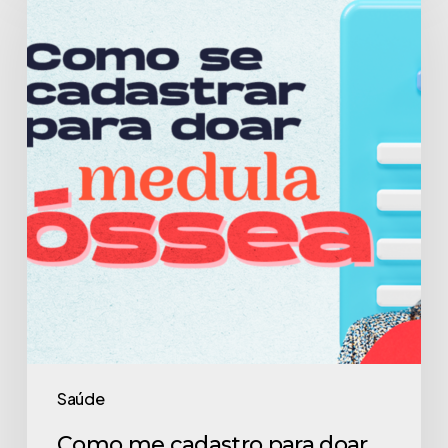
me
cadastro
para
doar
medula
óssea?
Saúde
Como me cadastro para doar