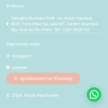
Endereço:
Georgina Business Park - Av. Anísio Haddad,
8001, Torre Milan Sul, sala 107 - Jardim Vivendas,
São José do Rio Preto - SP - CEP: 15091-751
Siga nossas redes
Instagram
Linkedin
A
g
e
n
d
a
m
e
n
t
o
v
i
a
W
h
a
t
s
A
p
p
©
2026
. Paola Paschoalin