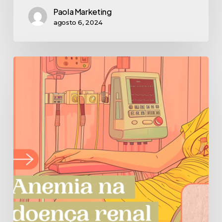
Paola Marketing
agosto 6, 2024
Anemia
na
doença
renal
crônica
(DRC)