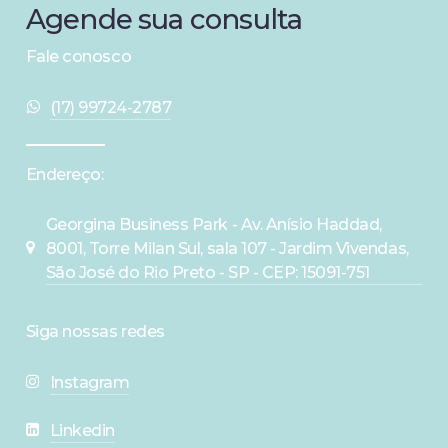
Agende
sua
consulta
Fale conosco
(17) 99724-2787
Endereço:
Georgina Business Park - Av. Anísio Haddad,
8001, Torre Milan Sul, sala 107 - Jardim Vivendas,
São José do Rio Preto - SP - CEP: 15091-751
Siga nossas redes
Instagram
Linkedin